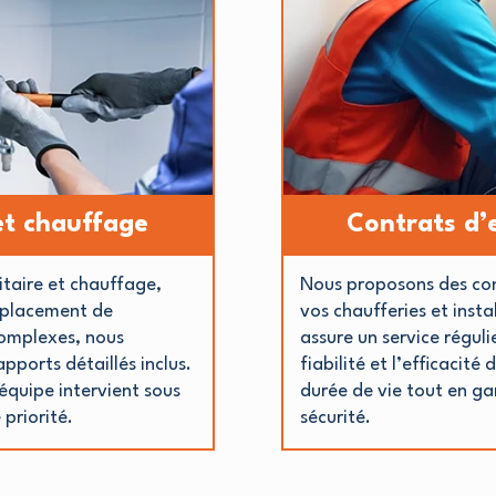
et chauffage
Contrats d’e
itaire et chauffage,
Nous proposons des con
mplacement de
vos chaufferies et insta
complexes, nous
assure un service réguli
pports détaillés inclus.
fiabilité et l’efficacit
équipe intervient sous
durée de vie tout en ga
 priorité.
sécurité.