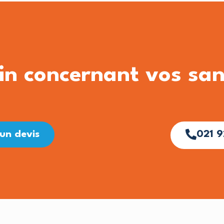
in concernant vos sani
un devis
021 9