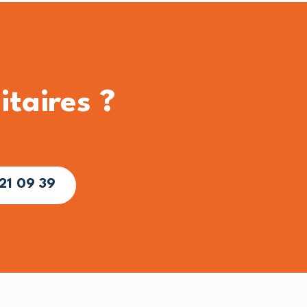
taires ?
21 09 39