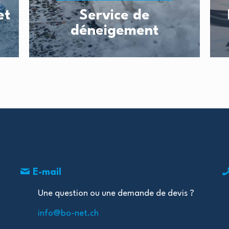
et
Service de
déneigement
E-mail
Une question ou une demande de devis ?
info@bo-net.ch